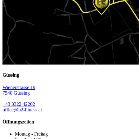
Güssing
Wienerstrasse 19
7540 Güssing
+43 3322 42202
office@p2-fitness.at
Öffnungszeiten
Montag - Freitag