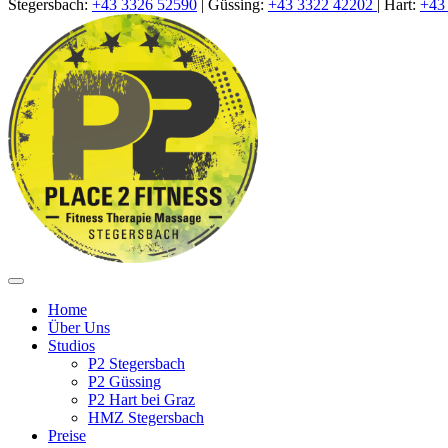
Stegersbach:
+43 3326 52590
|
Güssing
:
+43 3322 42202
|
Hart:
+43
Home
Über Uns
Studios
P2 Stegersbach
P2 Güssing
P2 Hart bei Graz
HMZ Stegersbach
Preise