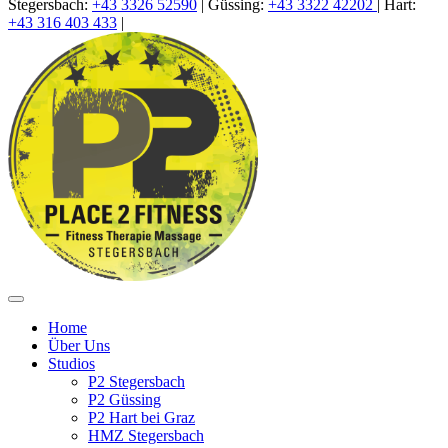
Stegersbach:
+43 3326 52590
|
Güssing
:
+43 3322 42202
|
Hart:
+43 316 403 433
|
Home
Über Uns
Studios
P2 Stegersbach
P2 Güssing
P2 Hart bei Graz
HMZ Stegersbach