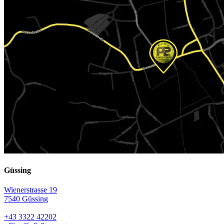
Güssing
Wienerstrasse 19
7540 Güssing
+43 3322 42202