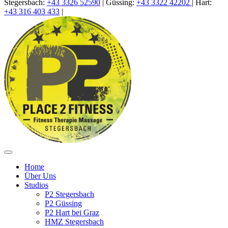
Stegersbach:
+43 3326 52590
|
Güssing
:
+43 3322 42202
|
Hart:
+43 316 403 433
|
Home
Über Uns
Studios
P2 Stegersbach
P2 Güssing
P2 Hart bei Graz
HMZ Stegersbach